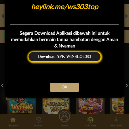
heylink.me/ws303top
HOT GAMES
SLOTS
LIVE CASINO
RACE
TOGEL
OL
Segera Download Aplikasi dibawah ini untuk
Game Populer
memudahkan bermain tanpa hambatan dengan Aman
& Nyaman
Download APK WINSLOT303
GATES OF OLYMPUS POP
BANG GACOR 1000
NEZHA 2
OK
WUKONG - BLACK SCATTER
MAHJONG WAYS
POKER WIN
Beranda
Promosi
Masuk
Hub. Kami
Akun Saya