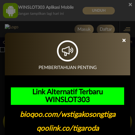
×
WINSLOT303 Aplikasi Mobile
UNDUH
Jangan tampilkan lagi hari ini
Masuk
Daftar
×
G DI WINSLOT303 SITUSNYA PARA PEMENANG !
Pemeliharaan Terjadwal: PP 
PEMBERITAHUAN PENTING
Link Alternatif Terbaru
WINSLOT303
JACKPOT
PLAY
bioqoo.com/wstigakosongtiga
IDR
12,667,909,650
qoolink.co/tigaroda