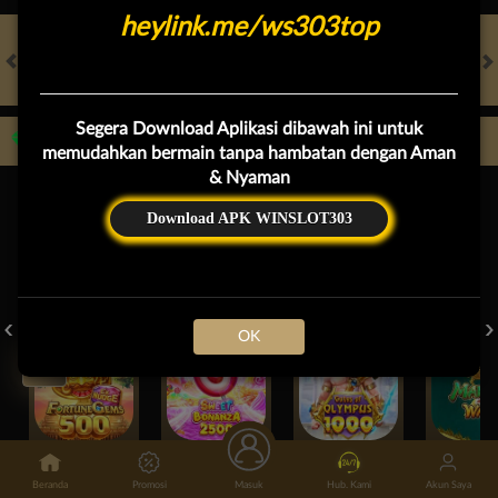
heylink.me/ws303top
HOT GAMES
SLOTS
LIVE CASINO
RACE
TOGEL
OL
Segera Download Aplikasi dibawah ini untuk
Game Populer
memudahkan bermain tanpa hambatan dengan Aman
& Nyaman
Download APK WINSLOT303
GATES OF OLYMPUS POP
STORM OF SETH 2
NEZHA 2
OK
FORTUNE GEMS 500
SWEET BONANZA 2500
GATES OF OLYMPUS 1000
Beranda
Promosi
Masuk
Hub. Kami
Akun Saya