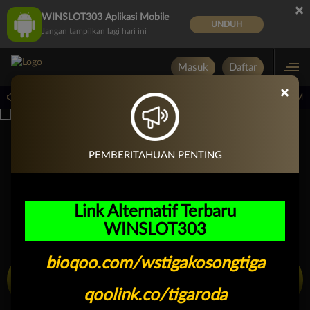
×
WINSLOT303 Aplikasi Mobile
UNDUH
Jangan tampilkan lagi hari ini
Masuk
Daftar
×
I WINSLOT303 SITUSNYA PARA PEMENANG !
Pemeliharaan Terjadwal: PP Vir
PEMBERITAHUAN PENTING
Link Alternatif Terbaru
WINSLOT303
JACKPOT
PLAY
bioqoo.com/wstigakosongtiga
IDR
12,688,822,207
qoolink.co/tigaroda