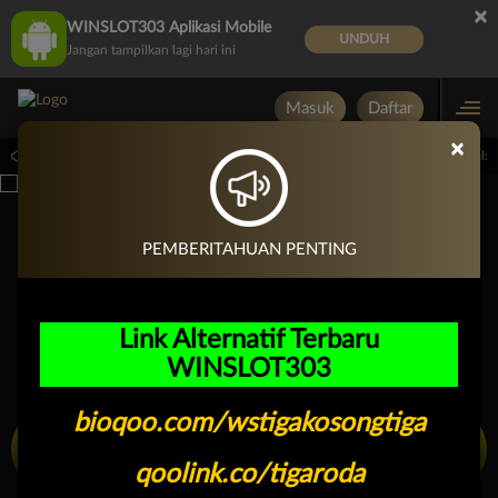
×
WINSLOT303 Aplikasi Mobile
UNDUH
Jangan tampilkan lagi hari ini
Masuk
Daftar
×
ANG DI WINSLOT303 SITUSNYA PARA PEMENANG !
Pemeliharaan Terjadwal: 
PEMBERITAHUAN PENTING
Link Alternatif Terbaru
WINSLOT303
JACKPOT
PLAY
bioqoo.com/wstigakosongtiga
IDR
12,689,497,387
qoolink.co/tigaroda