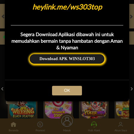
heylink.me/ws303top
HOT GAMES
SLOTS
LIVE CASINO
RACE
TOGEL
OL
Segera Download Aplikasi dibawah ini untuk
Game Populer
memudahkan bermain tanpa hambatan dengan Aman
& Nyaman
Download APK WINSLOT303
GATES OF OLYMPUS POP
STORM OF SETH 2
GOYANG GAIB
OK
WUKONG - BLACK SCATTER
SWEET BONANZA 2500
POKER WIN
Beranda
Promosi
Masuk
Hub. Kami
Akun Saya