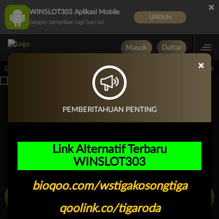
×
WINSLOT303 Aplikasi Mobile
UNDUH
Jangan tampilkan lagi hari ini
Masuk
Daftar
×
ANG DI WINSLOT303 SITUSNYA PARA PEMENANG !
Pemeliharaan Terjadwal: 
PEMBERITAHUAN PENTING
Link Alternatif Terbaru
WINSLOT303
JACKPOT
PLAY
bioqoo.com/wstigakosongtiga
IDR
12,687,806,202
qoolink.co/tigaroda