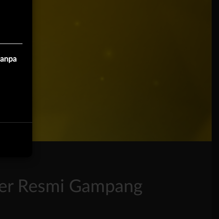
tanpa
yer Resmi Gampang