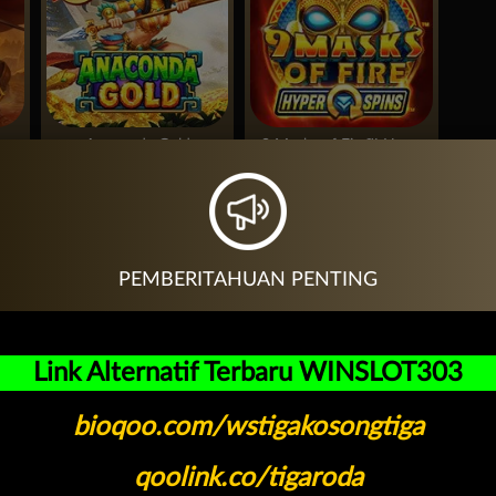
Anaconda Gold
9 Masks of Fire™ HyperSpins™
Pragmatic Play
MicroGaming
PEMBERITAHUAN PENTING
Link Alternatif Terbaru WINSLOT303
bioqoo.com/wstigakosongtiga
qoolink.co/tigaroda