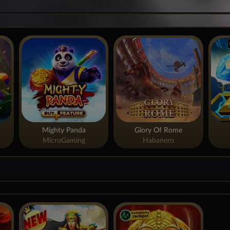
Mighty Panda
Glory Of Rome
MicroGaming
Habanero