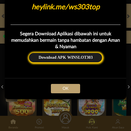
heylink.me/ws303top
HOT GAMES
SLOTS
LIVE CASINO
RACE
TOGEL
OL
Segera Download Aplikasi dibawah ini untuk
Game Populer
memudahkan bermain tanpa hambatan dengan Aman
& Nyaman
Download APK WINSLOT303
GATES OF OLYMPUS POP
STORM OF SETH 2
FORTUNE GARUDA 1000
OK
FORTUNE GEMS 500
MAHJONG WAYS
GATES OF OLYMPUS 1000
Beranda
Promosi
Masuk
Hub. Kami
Akun Saya