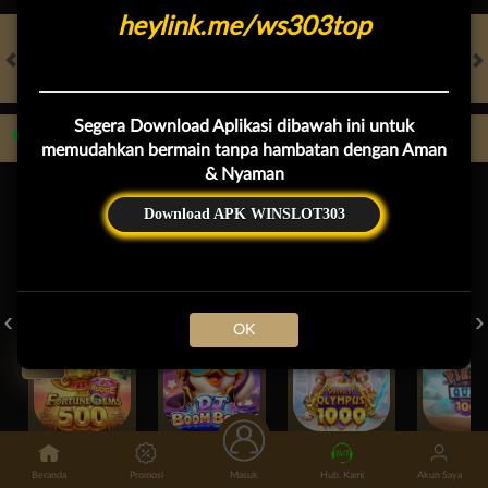
heylink.me/ws303top
HOT GAMES
SLOTS
LIVE CASINO
RACE
TOGEL
OL
Segera Download Aplikasi dibawah ini untuk
Game Populer
memudahkan bermain tanpa hambatan dengan Aman
& Nyaman
Download APK WINSLOT303
GATES OF OLYMPUS POP
TREASURES OF AZTEC
GOYANG GAIB
OK
FORTUNE GEMS 500
DJ BOOM BOOM
GATES OF OLYMPUS 1000
Beranda
Promosi
Masuk
Hub. Kami
Akun Saya