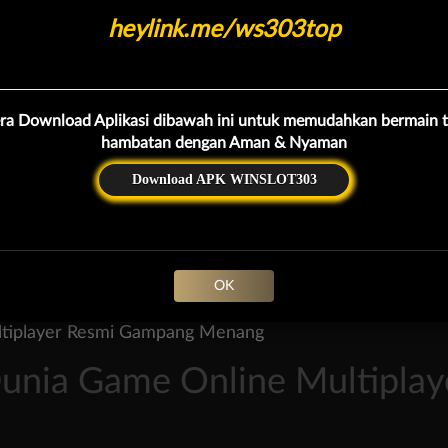
Nikmati performa terbaik,
heylink.me/ws303top
WINSLOT303 Apps! Tersedia
Android
WINSLOT303 Ap
ra Download Aplikasi dibawah ini untuk memudahkan bermain 
hambatan dengan Aman & Nyaman
Download APK WINSLOT303
*Pindai kode QR untuk Unduh
Andro
OK
ltiplayer Resmi Gampang Menang
unia Game Online Multipla