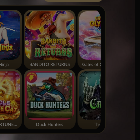
Ninja
BANDITO RETURNS
Gates of Olympus Roulette
MUSCLE FORTUNE CAT
Duck Hunters
The Crypt