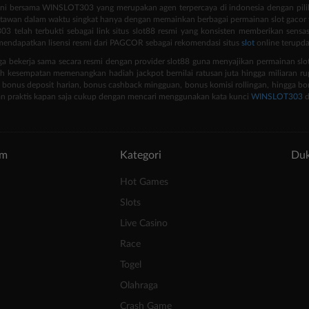
ini bersama WINSLOT303 yang merupakan agen terpercaya di indonesia dengan pili
n dalam waktu singkat hanya dengan memainkan berbagai permainan slot gacor terfa
03 telah terbukti sebagai link situs slot88 resmi yang konsisten memberikan sens
mendapatkan lisensi resmi dari PAGCOR sebagai rekomendasi situs
slot
online terupdat
bekerja sama secara resmi dengan provider slot88 guna menyajikan permainan sl
 kesempatan memenangkan hadiah jackpot bernilai ratusan juta hingga miliaran rup
i bonus deposit harian, bonus cashback mingguan, bonus komisi rollingan, hingga b
n praktis kapan saja cukup dengan mencari menggunakan kata kunci
WINSLOT303
d
rm
Kategori
Du
Hot Games
Slots
Live Casino
Race
Togel
Olahraga
Crash Game