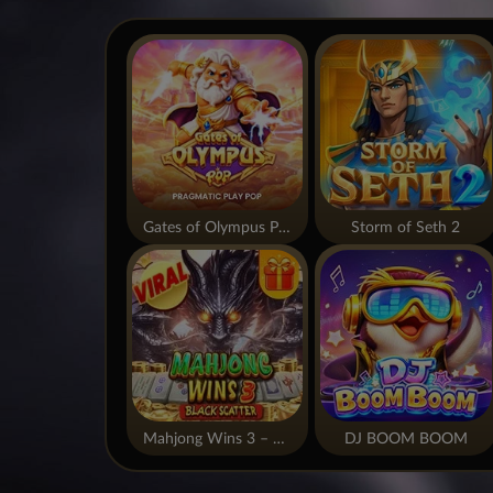
Gates of Olympus POP
Storm of Seth 2
Mahjong Wins 3 – Black Scatter
DJ BOOM BOOM