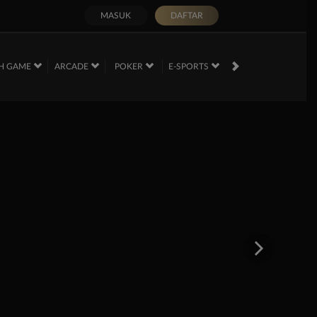
MASUK
DAFTAR
H GAME
ARCADE
POKER
E-SPORTS
SABUNG AYAM