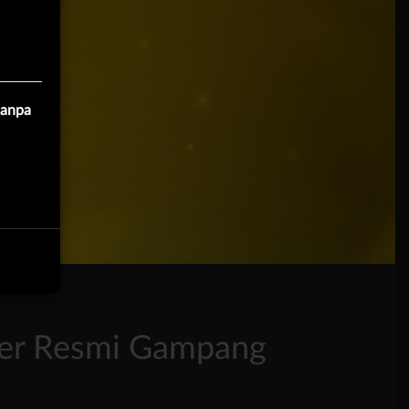
 dalam
p
tanpa
id APK
yer Resmi Gampang