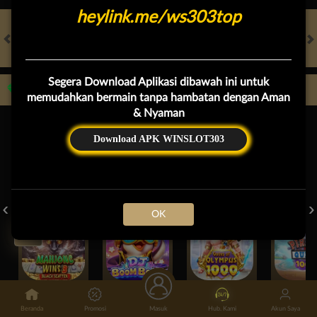
heylink.me/ws303top
HOT GAMES
SLOTS
LIVE CASINO
RACE
TOGEL
OL
Segera Download Aplikasi dibawah ini untuk
Game Populer
memudahkan bermain tanpa hambatan dengan Aman
& Nyaman
Download APK WINSLOT303
GATES OF OLYMPUS POP
TREASURES OF AZTEC
FORTUNE GARUDA 1000
OK
MAHJONG WINS 3 – BLACK SCATTER
DJ BOOM BOOM
GATES OF OLYMPUS 1000
Beranda
Promosi
Masuk
Hub. Kami
Akun Saya