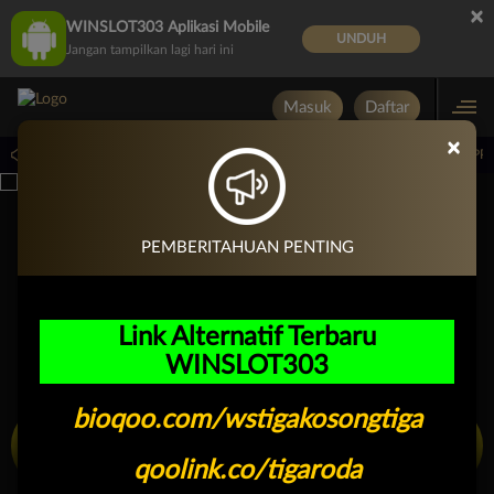
×
WINSLOT303 Aplikasi Mobile
UNDUH
Jangan tampilkan lagi hari ini
Masuk
Daftar
×
G DI WINSLOT303 SITUSNYA PARA PEMENANG !
Pemeliharaan Terjadwal: PP 
PEMBERITAHUAN PENTING
Link Alternatif Terbaru
WINSLOT303
JACKPOT
PLAY
bioqoo.com/wstigakosongtiga
IDR
12,669,498,645
qoolink.co/tigaroda