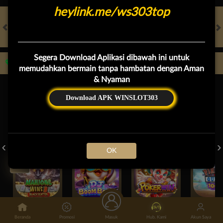
heylink.me/ws303top
HOT GAMES
SLOTS
LIVE CASINO
RACE
TOGEL
OL
Segera Download Aplikasi dibawah ini untuk
Game Populer
memudahkan bermain tanpa hambatan dengan Aman
& Nyaman
Download APK WINSLOT303
GATES OF OLYMPUS POP
STORM OF SETH 2
GOYANG GAIB
OK
MAHJONG WINS 3 – BLACK SCATTER
DJ BOOM BOOM
POKER WIN
Beranda
Promosi
Masuk
Hub. Kami
Akun Saya