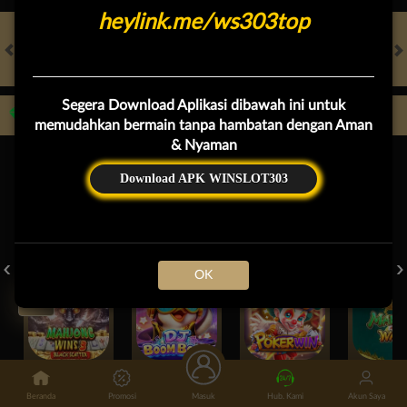
heylink.me/ws303top
HOT GAMES
SLOTS
LIVE CASINO
RACE
TOGEL
OL
Segera Download Aplikasi dibawah ini untuk
Game Populer
memudahkan bermain tanpa hambatan dengan Aman
& Nyaman
Download APK WINSLOT303
GATES OF OLYMPUS POP
STORM OF SETH 2
FORTUNE GARUDA 1000
OK
MAHJONG WINS 3 – BLACK SCATTER
DJ BOOM BOOM
POKER WIN
Beranda
Promosi
Masuk
Hub. Kami
Akun Saya