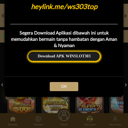
heylink.me/ws303top
HOT GAMES
SLOTS
LIVE CASINO
RACE
TOGEL
OL
Segera Download Aplikasi dibawah ini untuk
Game Populer
memudahkan bermain tanpa hambatan dengan Aman
& Nyaman
Download APK WINSLOT303
GATES OF OLYMPUS POP
BANG GACOR 1000
GOYANG GAIB
OK
FORTUNE GEMS 500
MAHJONG WAYS
SUPER ELEMENTS 2
Beranda
Promosi
Masuk
Hub. Kami
Akun Saya