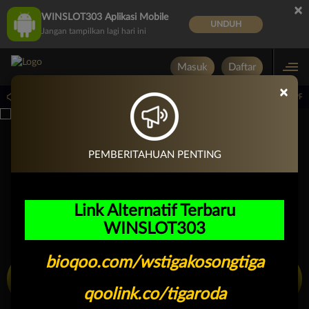
×
WINSLOT303 Aplikasi Mobile
UNDUH
Jangan tampilkan lagi hari ini
Masuk
Daftar
×
 DI WINSLOT303 SITUSNYA PARA PEMENANG !
Pemeliharaan Terjadwal: PP 
PEMBERITAHUAN PENTING
Link Alternatif Terbaru
WINSLOT303
JACKPOT
PLAY
bioqoo.com/wstigakosongtiga
IDR
12,738,753,999
qoolink.co/tigaroda