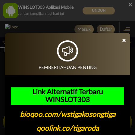
×
WINSLOT303 Aplikasi Mobile
UNDUH
Jangan tampilkan lagi hari ini
Masuk
Daftar
×
ANG DI WINSLOT303 SITUSNYA PARA PEMENANG !
Pemeliharaan Terjadwal: 
PEMBERITAHUAN PENTING
Link Alternatif Terbaru
WINSLOT303
JACKPOT
PLAY
bioqoo.com/wstigakosongtiga
IDR
12,701,020,095
qoolink.co/tigaroda