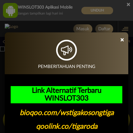
×
WINSLOT303 Aplikasi Mobile
UNDUH
Jangan tampilkan lagi hari ini
Masuk
Daftar
×
G DI WINSLOT303 SITUSNYA PARA PEMENANG !
Pemeliharaan Terjadwal: PP 
PEMBERITAHUAN PENTING
Link Alternatif Terbaru
WINSLOT303
JACKPOT
PLAY
bioqoo.com/wstigakosongtiga
IDR
12,744,940,891
qoolink.co/tigaroda