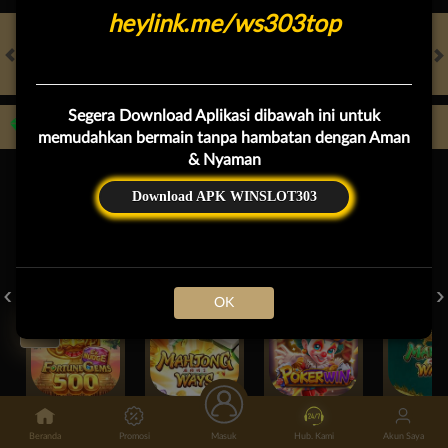
heylink.me/ws303top
HOT GAMES
SLOTS
LIVE CASINO
RACE
TOGEL
OL
Segera Download Aplikasi dibawah ini untuk
Game Populer
memudahkan bermain tanpa hambatan dengan Aman
& Nyaman
Download APK WINSLOT303
GATES OF OLYMPUS POP
BANG GACOR 1000
FORTUNE GARUDA 1000
OK
FORTUNE GEMS 500
MAHJONG WAYS
POKER WIN
Beranda
Promosi
Masuk
Hub. Kami
Akun Saya