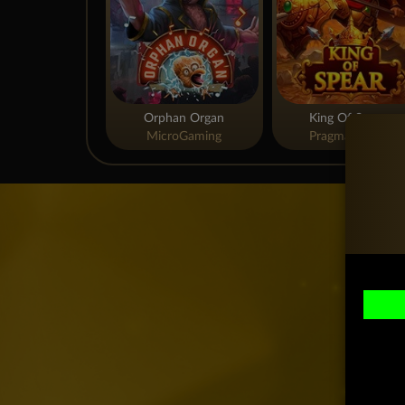
Orphan Organ
King Of Spears
MicroGaming
Pragmatic Play