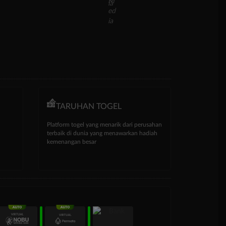
TARUHAN TOGEL
Platform togel yang menarik dari perusahan
terbaik di dunia yang menawarkan hadiah
kemenangan besar