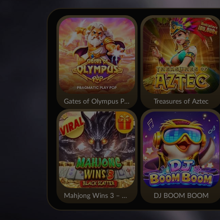
Gates of Olympus POP
Treasures of Aztec
Mahjong Wins 3 – Black Scatter
DJ BOOM BOOM