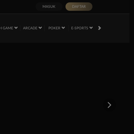
MASUK
DAFTAR
H GAME
ARCADE
POKER
E-SPORTS
SABUNG AYAM