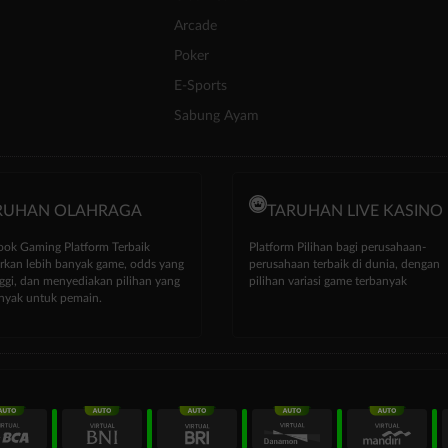
Arcade
Poker
E-Sports
Sabung Ayam
RUHAN OLAHRAGA
TARUHAN LIVE KASINO
ook Gaming Platform Terbaik
Platform Pilihan bagi perusahaan-
kan lebih banyak game, odds yang
perusahaan terbaik di dunia, dengan
nggi, dan menyediakan pilihan yang
pilihan variasi game terbanyak
anyak untuk pemain.