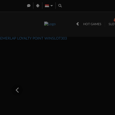
HOT GAMES
SLO