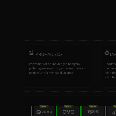
TARUHAN SLOT
TA
Penyedia slot online dengan beragam
Sportsb
pilihan game menarik yang memudahkan
menawar
pemain untuk mencapai jackpot
lebih ti
lebih b