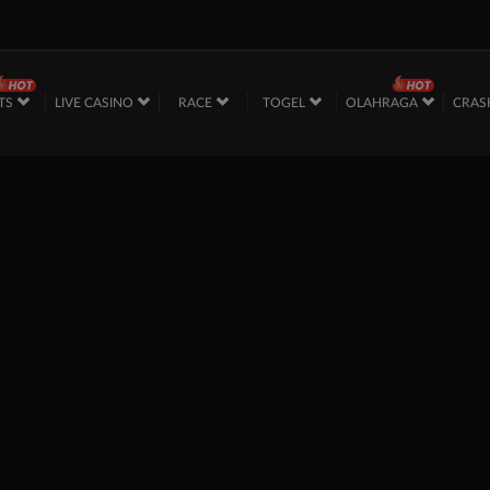
TS
LIVE CASINO
RACE
TOGEL
OLAHRAGA
CRAS