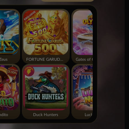
 Zeus
FORTUNE GARUDA 500
Gates of Olympus Roulette
ndito
Duck Hunters
Lucky Neko
C