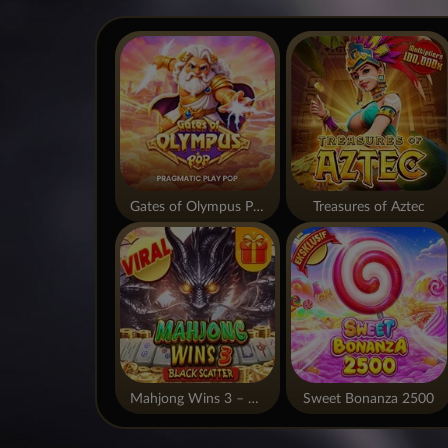
Gates of Olympus POP
Treasures of Aztec
Mahjong Wins 3 – Black Scatter
Sweet Bonanza 2500