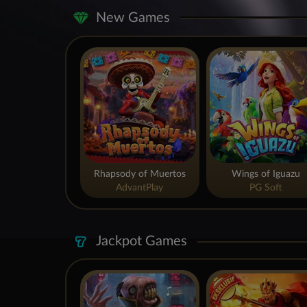
New Games
Rhapsody of Muertos
Wings of Iguazu
AdvantPlay
PG Soft
Jackpot Games