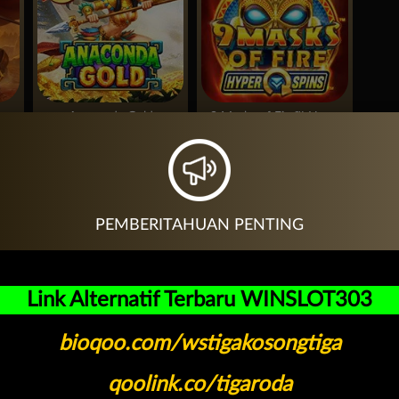
Anaconda Gold
9 Masks of Fire™ HyperSpins™
Pragmatic Play
MicroGaming
PEMBERITAHUAN PENTING
Link Alternatif Terbaru WINSLOT303
bioqoo.com/wstigakosongtiga
qoolink.co/tigaroda