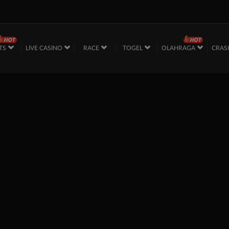
TS
LIVE CASINO
RACE
TOGEL
OLAHRAGA
CRAS