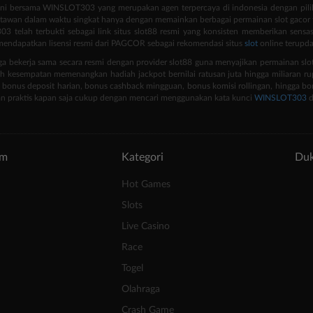
ini bersama WINSLOT303 yang merupakan agen terpercaya di indonesia dengan pili
n dalam waktu singkat hanya dengan memainkan berbagai permainan slot gacor terfa
03 telah terbukti sebagai link situs slot88 resmi yang konsisten memberikan sens
mendapatkan lisensi resmi dari PAGCOR sebagai rekomendasi situs
slot
online terupdat
bekerja sama secara resmi dengan provider slot88 guna menyajikan permainan sl
 kesempatan memenangkan hadiah jackpot bernilai ratusan juta hingga miliaran rup
i bonus deposit harian, bonus cashback mingguan, bonus komisi rollingan, hingga b
n praktis kapan saja cukup dengan mencari menggunakan kata kunci
WINSLOT303
d
rm
Kategori
Du
Hot Games
Slots
Live Casino
Race
Togel
Olahraga
Crash Game