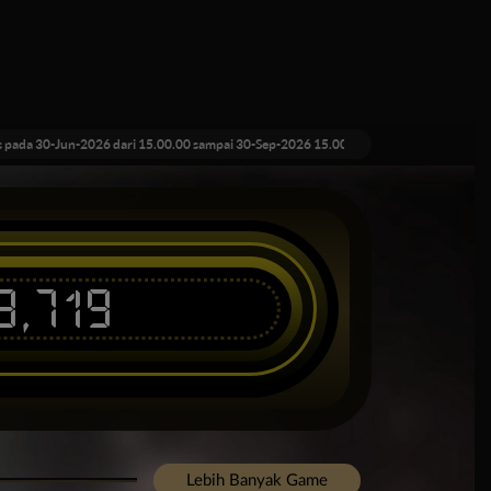
0-Jun-2026 dari 15.00.00 sampai 30-Sep-2026 15.00.00. Selama waktu ini, PP Virtu
9,719
Lebih Banyak Game