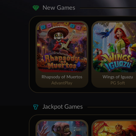
New Games
Rhapsody of Muertos
Wings of Iguazu
AdvantPlay
PG Soft
Jackpot Games