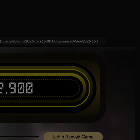
 30-Jun-2026 dari 15.00.00 sampai 30-Sep-2026 15.00.00. Selama waktu ini, PP Virt
2,900
Lebih Banyak Game