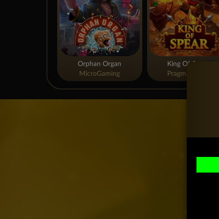
Orphan Organ
King Of Spears
MicroGaming
Pragmatic Play