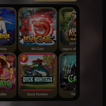
Ninja
Koi Gate
Legacy of Kong Maxways
ndito
Duck Hunters
The Crypt