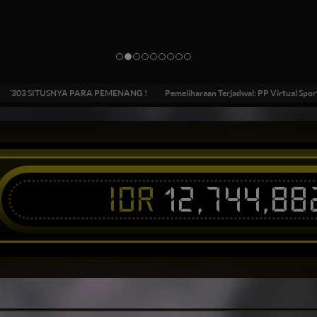
SITUSNYA PARA PEMENANG !
Pemeliharaan Terjadwal: PP Virtual Sports pada
IDR
12,744,88