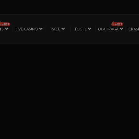
TS
LIVE CASINO
RACE
TOGEL
OLAHRAGA
CRAS