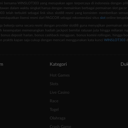
ini bersama WINSLOT303 yang merupakan agen terpercaya di indonesia dengan pili
n dalam waktu singkat hanya dengan memainkan berbagai permainan slot gacor terfa
03 telah terbukti sebagai link situs slot88 resmi yang konsisten memberikan sens
mendapatkan lisensi resmi dari PAGCOR sebagai rekomendasi situs
slot
online terupdat
bekerja sama secara resmi dengan provider slot88 guna menyajikan permainan sl
 kesempatan memenangkan hadiah jackpot bernilai ratusan juta hingga miliaran rup
i bonus deposit harian, bonus cashback mingguan, bonus komisi rollingan, hingga b
n praktis kapan saja cukup dengan mencari menggunakan kata kunci
WINSLOT303
d
rm
Kategori
Du
Hot Games
Slots
Live Casino
Race
Togel
Olahraga
Crash Game