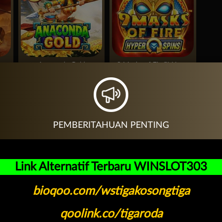
Anaconda Gold
9 Masks of Fire™ HyperSpins™
Pragmatic Play
MicroGaming
PEMBERITAHUAN PENTING
Link Alternatif Terbaru WINSLOT303
bioqoo.com/wstigakosongtiga
qoolink.co/tigaroda