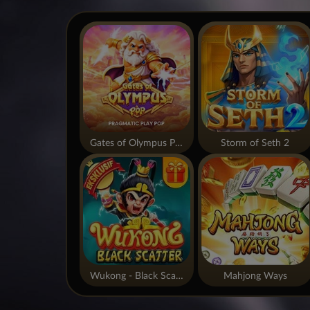
Gates of Olympus POP
Storm of Seth 2
Wukong - Black Scatter
Mahjong Ways