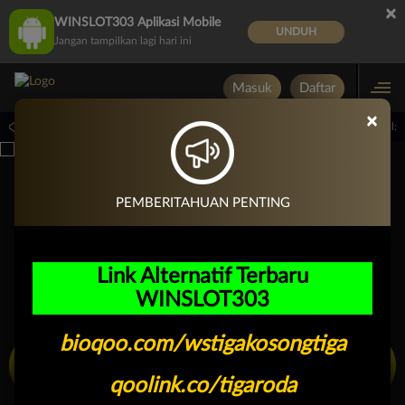
×
WINSLOT303 Aplikasi Mobile
UNDUH
Jangan tampilkan lagi hari ini
Masuk
Daftar
×
ANG DI WINSLOT303 SITUSNYA PARA PEMENANG !
Pemeliharaan Terjadwal: P
PEMBERITAHUAN PENTING
Link Alternatif Terbaru
WINSLOT303
JACKPOT
PLAY
bioqoo.com/wstigakosongtiga
IDR
12,666,876,610
qoolink.co/tigaroda