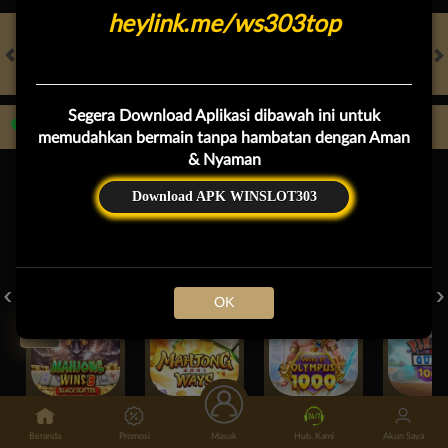
heylink.me/ws303top
HOT GAMES
SLOTS
LIVE CASINO
RACE
TOGEL
OL
Segera Download Aplikasi dibawah ini untuk
Game Populer
memudahkan bermain tanpa hambatan dengan Aman
& Nyaman
Download APK WINSLOT303
GATES OF OLYMPUS POP
BANG GACOR 1000
GOYANG GAIB
OK
MAHJONG WINS 3 – BLACK SCATTER
MAHJONG WAYS
GATES OF OLYMPUS 1000
Beranda
Promosi
Masuk
Hub. Kami
Akun Saya