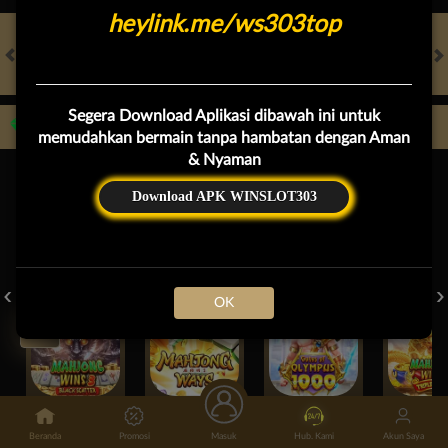
heylink.me/ws303top
HOT GAMES
SLOTS
LIVE CASINO
RACE
TOGEL
OL
Segera Download Aplikasi dibawah ini untuk
Game Populer
memudahkan bermain tanpa hambatan dengan Aman
& Nyaman
Download APK WINSLOT303
GATES OF OLYMPUS POP
STORM OF SETH 2
FORTUNE GARUDA 1000
OK
MAHJONG WINS 3 – BLACK SCATTER
MAHJONG WAYS
GATES OF OLYMPUS 1000
Beranda
Promosi
Masuk
Hub. Kami
Akun Saya