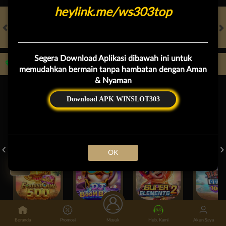
heylink.me/ws303top
HOT GAMES
SLOTS
LIVE CASINO
RACE
TOGEL
OL
Segera Download Aplikasi dibawah ini untuk
Game Populer
memudahkan bermain tanpa hambatan dengan Aman
& Nyaman
Download APK WINSLOT303
GATES OF OLYMPUS POP
TREASURES OF AZTEC
FORTUNE GARUDA 1000
OK
FORTUNE GEMS 500
DJ BOOM BOOM
SUPER ELEMENTS 2
Beranda
Promosi
Masuk
Hub. Kami
Akun Saya